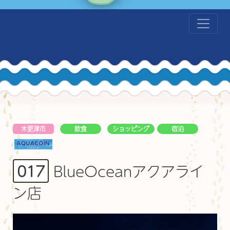
木更津市
飲食
ショッピング
宿泊
BlueOceanアクアライ
017
ン店