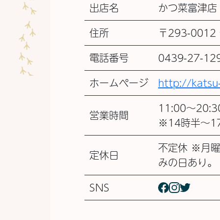
出店名
かつ菜富津店
住所
〒293-001
電話番号
0439-27-12
ホームページ
http://katsu
11:00～20:3
営業時間
※14時半～
不定休 ※月
定休日
みの日あり。
SNS