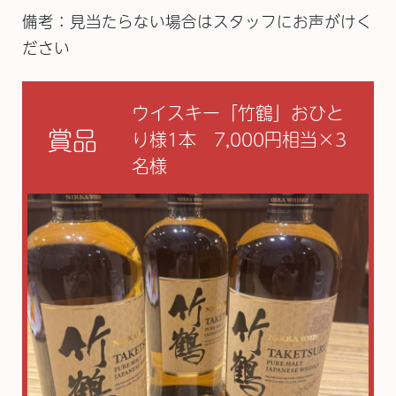
備考：見当たらない場合はスタッフにお声がけく
ださい
ウイスキー「竹鶴」おひと
賞品
り様1本 7,000円相当×3
名様