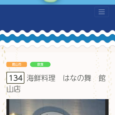
館山市
飲食
海鮮料理 はなの舞 館
134
山店